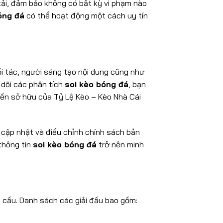
 tải, đảm bảo không có bất kỳ vi phạm nào
óng đá
có thể hoạt động một cách uy tín
i tác, người sáng tạo nội dung cũng như
o dõi các phân tích
soi kèo bóng đá
, bạn
yền sở hữu của Tỷ Lệ Kèo – Kèo Nhà Cái
 cập nhật và điều chỉnh chính sách bản
thông tin
soi kèo bóng đá
trở nên minh
n cầu. Danh sách các giải đấu bao gồm: