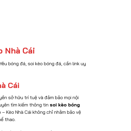
o Nhà Cái
êu bóng đá, soi kèo bóng đá, cần link uy
hà Cái
ền sở hữu trí tuệ và đảm bảo mọi nội
yên tìm kiếm thông tin
soi kèo bóng
èo – Kèo Nhà Cái không chỉ nhằm bảo vệ
hể thao.