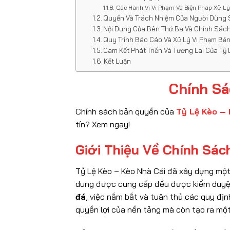
Các Hành Vi Vi Phạm Và Biện Pháp Xử Lý
Quyền Và Trách Nhiệm Của Người Dùng 
Nội Dung Của Bên Thứ Ba Và Chính Sác
Quy Trình Báo Cáo Và Xử Lý Vi Phạm Bả
Cam Kết Phát Triển Và Tương Lai Của Tỷ 
Kết Luận
Chính Sá
Chính sách bản quyền của
Tỷ Lệ Kèo – 
tín? Xem ngay!
Giới Thiệu Về Chính Sá
Tỷ Lệ Kèo – Kèo Nhà Cái đã xây dựng một
dung được cung cấp đều được kiểm duyệt
đá
, việc nắm bắt và tuân thủ các quy đị
quyền lợi của nền tảng mà còn tạo ra mộ