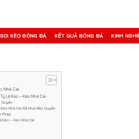
SOI KÈO BÓNG ĐÁ
KẾT QUẢ BÓNG ĐÁ
KINH NGHI
o Nhà Cái
 Tỷ Lệ Kèo – Kèo Nhà Cái
n Quyền
– Kèo Nhà Cái Đã Mua Bản Quyền
p Pháp
ệ Kèo – Kèo Nhà Cái