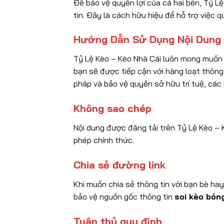
Để bảo vệ quyền lợi của cả hai bên, Tỷ L
tin. Đây là cách hữu hiệu để hỗ trợ việc 
Hướng Dẫn Sử Dụng Nội Dung 
Tỷ Lệ Kèo – Kèo Nhà Cái luôn mong muốn n
bạn sẽ được tiếp cận với hàng loạt thôn
pháp và bảo vệ quyền sở hữu trí tuệ, các 
Không sao chép
Nội dung được đăng tải trên Tỷ Lệ Kèo –
phép chính thức.
Chia sẻ đường link
Khi muốn chia sẻ thông tin với bạn bè ha
bảo vệ nguồn gốc thông tin
soi kèo bón
Tuân thủ quy định