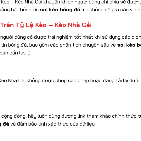
ệ Kèo – Kèo Nhà Cái khuyến khích người dùng chỉ chia sẻ đườn
quảng bá thông tin
soi kèo bóng đá
mà không gây ra các vi ph
Trên Tỷ Lệ Kèo – Kèo Nhà Cái
gười dùng có được trải nghiệm tốt nhất khi sử dụng các dịch 
g tin bóng đá, bao gồm các phân tích chuyên sâu về
soi kèo 
bạn cần lưu ý:
 Kèo Nhà Cái không được phép sao chép hoặc đăng tải lại dưới
y cộng đồng, hãy luôn dùng đường link tham khảo chính thức t
g đá
và đảm bảo tính xác thực của dữ liệu.