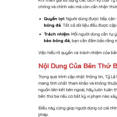
chóng và chính xác mà còn cần nhận thức
Quyền lợi
: Người dùng được tiếp cận
bóng đá
. Tất cả dữ liệu đều được cập
Trách nhiệm
: Mỗi người dùng cần tự 
kèo bóng đá
, bạn cần đảm bảo rằng m
Việc hiểu rõ quyền và trách nhiệm của b
Nội Dung Của Bên Thứ B
Trong quá trình cập nhật thông tin, Tỷ Lệ 
mang tính chất tham khảo và không thuộc
nguồn liên kết bên ngoài, hãy luôn tuân 
bên thứ ba nếu có bất kỳ vi phạm nào xảy 
Điều này cũng giúp người dùng có cái nhì
pháp.