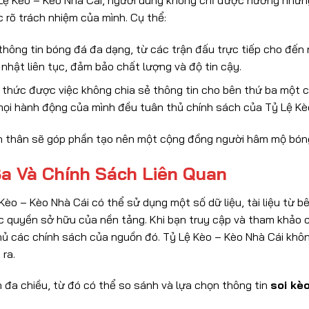
 rõ trách nhiệm của mình. Cụ thể:
 thông tin bóng đá đa dạng, từ các trận đấu trực tiếp cho đế
 nhật liên tục, đảm bảo chất lượng và độ tin cậy.
ý thức được việc không chia sẻ thông tin cho bên thứ ba một c
ọi hành động của mình đều tuân thủ chính sách của Tỷ Lệ Kèo
ản thân sẽ góp phần tạo nên một cộng đồng người hâm mộ bóng
a Và Chính Sách Liên Quan
Kèo – Kèo Nhà Cái có thể sử dụng một số dữ liệu, tài liệu từ b
 quyền sở hữu của nền tảng. Khi bạn truy cập và tham khảo 
thủ các chính sách của nguồn đó. Tỷ Lệ Kèo – Kèo Nhà Cái khôn
ra.
n đa chiều, từ đó có thể so sánh và lựa chọn thông tin
soi kè