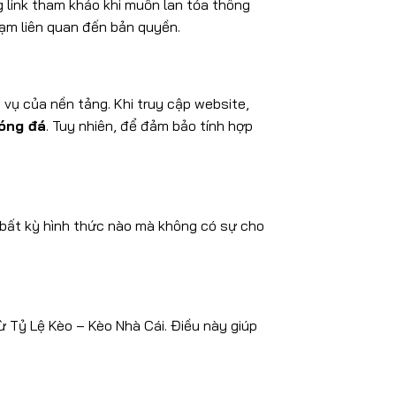
g link tham khảo khi muốn lan tỏa thông
ạm liên quan đến bản quyền.
vụ của nền tảng. Khi truy cập website,
bóng đá
. Tuy nhiên, để đảm bảo tính hợp
 bất kỳ hình thức nào mà không có sự cho
ừ Tỷ Lệ Kèo – Kèo Nhà Cái. Điều này giúp