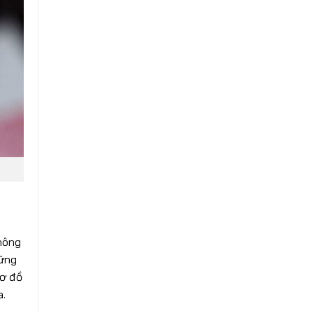
không
ững
sơ đồ
a.