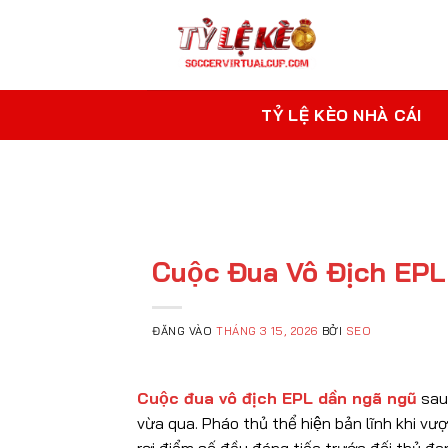
Bỏ
qua
nội
dung
TỶ LỆ KÈO NHÀ CÁI
Cuộc Đua Vô Địch EPL
ĐĂNG VÀO
THÁNG 3 15, 2026
BỞI
SEO
Cuộc đua vô địch EPL dần ngã ngũ
sau 
vừa qua. Pháo thủ thể hiện bản lĩnh khi v