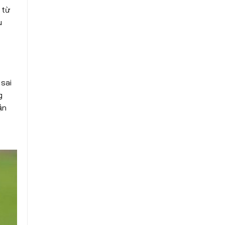
từ
u
 sai
g
ận