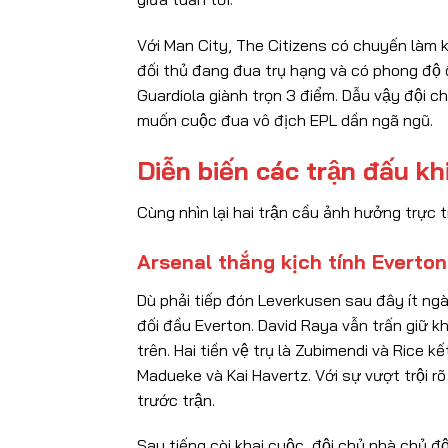
Với Man City, The Citizens có chuyến làm k
đối thủ đang đua trụ hạng và có phong độ 
Guardiola giành trọn 3 điểm. Dẫu vậy đội 
muốn cuộc đua vô địch EPL dần ngã ngũ.
Diễn biến các trận đấu k
Cùng nhìn lại hai trận cầu ảnh hưởng trực
Arsenal thắng kịch tính Everton
Dù phải tiếp đón Leverkusen sau đây ít nga
đối đầu Everton. David Raya vẫn trấn giữ kh
trên. Hai tiền vệ trụ là Zubimendi và Rice k
Madueke và Kai Havertz. Với sự vượt trội rõ
trước trận.
Sau tiếng còi khai cuộc, đội chủ nhà chủ đô