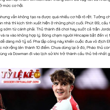
ở mức cơ hội.
 nhưng vẫn không tạo ra được quá nhiều cơ hội rõ rệt. Tưởng c
 nhà thì kịch tính xuất hiện ở những phút cuối. Phút 89, cầu 
g sớm từ cánh phải. Thủ thành đã chơi hay suốt cả trận Jord
̀ ra vào không hợp lý. Bóng chạm người Hincapie bật đến vị tr
 dễ dàng mở tỷ số. Pha lập công này khiến cuộc đua vô địch 
 nới rộng lên thành 10 điểm. Chưa dừng lại ở đó, Pháo thủ còn
cùng và Dowman đi vào lịch sử khi trở thành cầu thủ trẻ nhất g