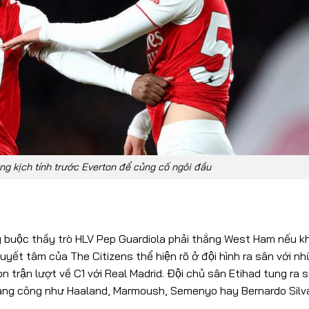
ng kịch tính trước Everton để củng cố ngôi đầu
ty buộc thầy trò HLV Pep Guardiola phải thắng West Ham nếu 
ết tâm của The Citizens thể hiện rõ ở đội hình ra sân với nh
òn trận lượt về C1 với Real Madrid. Đội chủ sân Etihad tung ra 
trên hàng công như Haaland, Marmoush, Semenyo hay Bernardo Silv