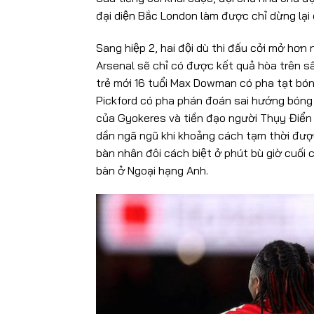
đại diện Bắc London làm được chỉ dừng lại 
Sang hiệp 2, hai đội dù thi đấu cởi mở hơn
Arsenal sẽ chỉ có được kết quả hòa trên sân
trẻ mới 16 tuổi Max Dowman có pha tạt bón
Pickford có pha phán đoán sai hướng bóng va
của Gyokeres và tiền đạo người Thụy Điển
dần ngã ngũ khi khoảng cách tạm thời được
bàn nhân đôi cách biệt ở phút bù giờ cuối 
bàn ở Ngoại hạng Anh.