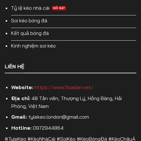
Tỷ lệ kèo nhà cái
Soi kèo bóng đá
Kết quả bóng đá
Kinh nghiệm soi kèo
LIÊN HỆ
Website:
https://www.11sadan.net/
Địa chỉ:
48 Tản viên, Thượng Lý, Hồng Bàng, Hải
Phòng, Việt Nam
Gmail:
tylekeo.london@gmail.com
Hotline:
0972944864
#TyleKeo #KèoNhàCái #SoiKèo #KèoBóngĐá #KèoChâuÁ