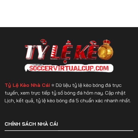
Soi
Varen
Ngày
Kèo
Nagasaki
9/8/2026
LPF:
vs
Independiente
Kyoto
vs
Sanga
Estudiantes
–
–
Vòng
Vòng
1
4
Lúc
Lúc
17h
7h45
Ngày
Ngày
9/8/2026
8/8/2026
Tỷ Lệ Kèo Nhà Cái
⭐️ Dữ liệu tỷ lệ kèo bóng đá trực
tuyến, xem trực tiếp tỷ số bóng đá hôm nay. Cập nhật
Lịch, kết quả, tỷ lệ kèo bóng đá 5 chuẩn xác nhanh nhất.
CHÍNH SÁCH NHÀ CÁI