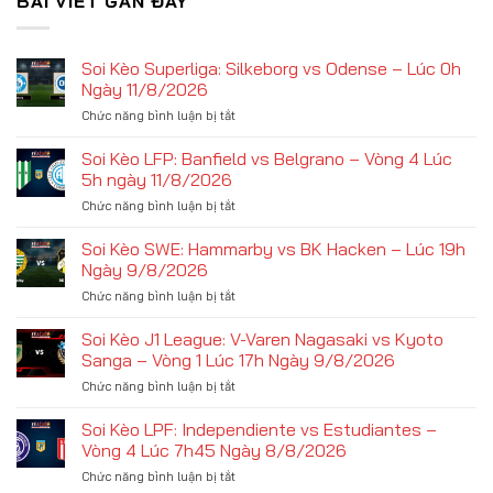
BÀI VIẾT GẦN ĐÂY
Soi Kèo Superliga: Silkeborg vs Odense – Lúc 0h
Ngày 11/8/2026
ở
Chức năng bình luận bị tắt
Soi
Kèo
Soi Kèo LFP: Banfield vs Belgrano – Vòng 4 Lúc
Superliga:
5h ngày 11/8/2026
Silkeborg
ở
Chức năng bình luận bị tắt
vs
Soi
Odense
Kèo
Soi Kèo SWE: Hammarby vs BK Hacken – Lúc 19h
–
LFP:
Lúc
Ngày 9/8/2026
Banfield
0h
ở
Chức năng bình luận bị tắt
vs
Ngày
Soi
Belgrano
11/8/2026
Kèo
Soi Kèo J1 League: V-Varen Nagasaki vs Kyoto
–
SWE:
Vòng
Sanga – Vòng 1 Lúc 17h Ngày 9/8/2026
Hammarby
4
ở
Chức năng bình luận bị tắt
vs
Lúc
Soi
BK
5h
Kèo
Soi Kèo LPF: Independiente vs Estudiantes –
Hacken
ngày
J1
–
Vòng 4 Lúc 7h45 Ngày 8/8/2026
11/8/2026
League:
Lúc
ở
Chức năng bình luận bị tắt
V-
19h