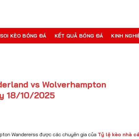
SOI KÈO BÓNG ĐÁ
KẾT QUẢ BÓNG ĐÁ
KINH NGHI
derland vs Wolverhampton
ày 18/10/2025
mpton Wandererss được các chuyên gia của
Tỷ lệ kèo nhà cá