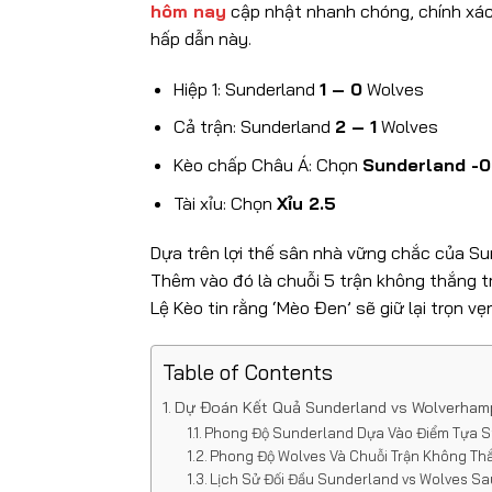
hôm nay
cập nhật nhanh chóng, chính xác
hấp dẫn này.
Hiệp 1: Sunderland
1 – 0
Wolves
Cả trận: Sunderland
2 – 1
Wolves
Kèo chấp Châu Á: Chọn
Sunderland -0
Tài xỉu: Chọn
Xỉu 2.5
Dựa trên lợi thế sân nhà vững chắc của Su
Thêm vào đó là chuỗi 5 trận không thắng 
Lệ Kèo tin rằng ‘Mèo Đen’ sẽ giữ lại trọn vẹ
Table of Contents
Dự Đoán Kết Quả Sunderland vs Wolverham
Phong Độ Sunderland Dựa Vào Điểm Tựa St
Phong Độ Wolves Và Chuỗi Trận Không Th
Lịch Sử Đối Đầu Sunderland vs Wolves Sa