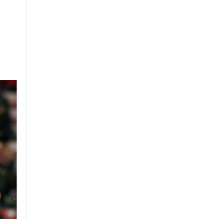
Ngày
Soi
of
7/8/2026
Kèo
Midlothian
C2:
–
KuPS
Lúc
vs
2h
U
Ngày
Craiova
7/8/2026
–
Lúc
22h
Ngày
6/8/2026