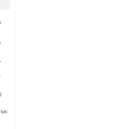
h
i
,
ở
ộ
 lực