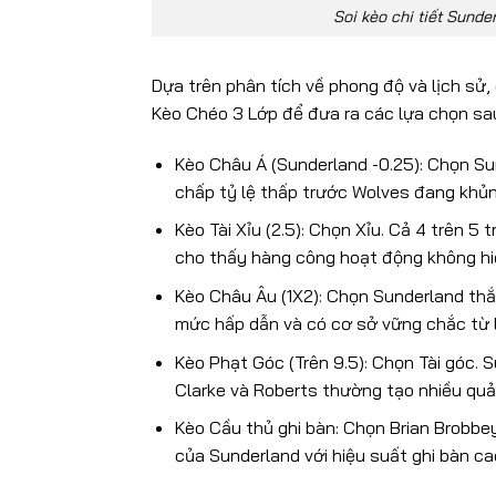
Soi kèo chi tiết Sunde
Dựa trên phân tích về phong độ và lịch sử
Kèo Chéo 3 Lớp để đưa ra các lựa chọn sa
Kèo Châu Á (Sunderland -0.25): Chọn Su
chấp tỷ lệ thấp trước Wolves đang khủ
Kèo Tài Xỉu (2.5): Chọn Xỉu. Cả 4 trên 
cho thấy hàng công hoạt động không hi
Kèo Châu Âu (1X2): Chọn Sunderland thắ
mức hấp dẫn và có cơ sở vững chắc từ l
Kèo Phạt Góc (Trên 9.5): Chọn Tài góc. S
Clarke và Roberts thường tạo nhiều quả
Kèo Cầu thủ ghi bàn: Chọn Brian Brobbey
của Sunderland với hiệu suất ghi bàn ca