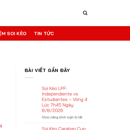
ỆM SOI KÈO
TIN TỨC
BÀI VIẾT GẦN ĐÂY
Soi Kèo LPF:
Independiente vs
Estudiantes – Vòng 4
Lúc 7h45 Ngày
8/8/2026
ở
Chức năng bình luận bị tắt
Soi
i
Kèo
Soi Kèo Carabao Cup: