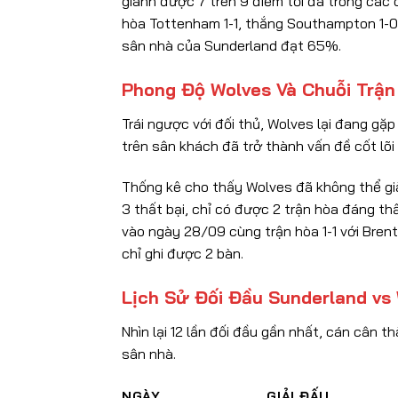
giành được 7 trên 9 điểm tối đa trong các
hòa Tottenham 1-1, thắng Southampton 1-0
sân nhà của Sunderland đạt 65%.
Phong Độ Wolves Và Chuỗi Trậ
Trái ngược với đối thủ, Wolves lại đang gặ
trên sân khách đã trở thành vấn đề cốt lõi
Thống kê cho thấy Wolves đã không thể gi
3 thất bại, chỉ có được 2 trận hòa đáng th
vào ngày 28/09 cùng trận hòa 1-1 với Brent
chỉ ghi được 2 bàn.
Lịch Sử Đối Đầu Sunderland vs
Nhìn lại 12 lần đối đầu gần nhất, cán cân t
sân nhà.
NGÀY
GIẢI ĐẤU