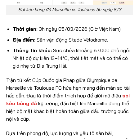
Soi kèo bóng đá Marseille vs Toulouse 3h ngày 5/3
Thời gian:
3h ngày 05/03/2026 (Giờ Việt Nam).
Địa điểm:
Sân vận động
Stade Vélodrome
.
Thông tin khác:
Sức chứa khoảng 67.000 chỗ ngồi.
Nhiệt độ dự kiến 12–14°C, thời tiết mát và có thể có
gió nhẹ từ Địa Trung Hải.
Trận tứ kết Cúp Quốc gia Pháp giữa
Olympique de
Marseille
và
Toulouse FC
hứa hẹn mang đến màn so tài
hấp dẫn. Đây là thời điểm thích hợp để giới mộ điệu
soi
kèo bóng đá
kỹ lưỡng, đặc biệt khi Marseille đang thể
hiện bộ mặt khác biệt hoàn toàn giữa đấu trường quốc
nội và cúp.
Dựa trên phong độ, lực lượng và yếu tố sân bãi,