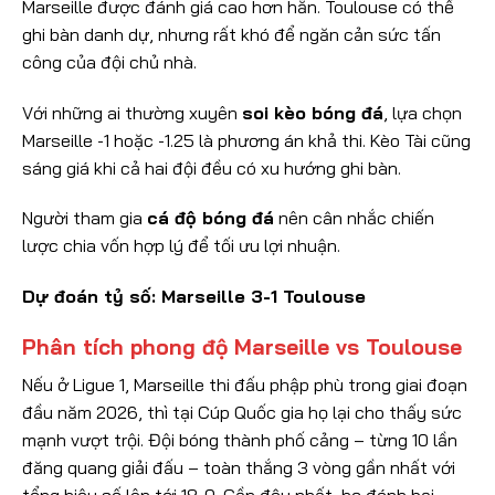
Marseille được đánh giá cao hơn hẳn. Toulouse có thể
ghi bàn danh dự, nhưng rất khó để ngăn cản sức tấn
công của đội chủ nhà.
Với những ai thường xuyên
soi kèo bóng đá
, lựa chọn
Marseille -1 hoặc -1.25 là phương án khả thi. Kèo Tài cũng
sáng giá khi cả hai đội đều có xu hướng ghi bàn.
Người tham gia
cá độ bóng đá
nên cân nhắc chiến
lược chia vốn hợp lý để tối ưu lợi nhuận.
Dự đoán tỷ số: Marseille 3-1 Toulouse
Phân tích phong độ Marseille vs Toulouse
Nếu ở Ligue 1, Marseille thi đấu phập phù trong giai đoạn
đầu năm 2026, thì tại Cúp Quốc gia họ lại cho thấy sức
mạnh vượt trội. Đội bóng thành phố cảng – từng 10 lần
đăng quang giải đấu – toàn thắng 3 vòng gần nhất với
tổng hiệu số lên tới 18-0. Gần đây nhất, họ đánh bại