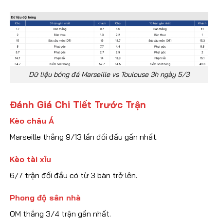
Dữ liệu bóng đá Marseille vs Toulouse 3h ngày 5/3
Đánh Giá Chi Tiết Trước Trận
Kèo châu Á
Marseille thắng 9/13 lần đối đầu gần nhất.
Kèo tài xỉu
6/7 trận đối đầu có từ 3 bàn trở lên.
Phong độ sân nhà
OM thắng 3/4 trận gần nhất.