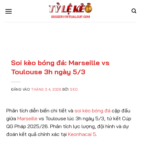
Bỏ
qua
nội
dung
Soi kèo bóng đá: Marseille vs
Toulouse 3h ngày 5/3
ĐĂNG VÀO
THÁNG 3 4, 2026
BỞI
SEO
Phân tích diễn biến chi tiết và
soi kèo bóng đá
cặp đấu
giữa
Marseille
vs Toulouse lúc 3h ngày 5/3, tứ kết Cúp
QG Pháp 2025/26. Phân tích lực lượng, đội hình và dự
đoán kết quả chính xác tại
Keonhacai 5
.