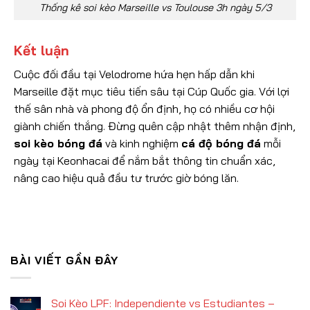
Thống kê soi kèo Marseille vs Toulouse 3h ngày 5/3
Kết luận
Cuộc đối đầu tại Velodrome hứa hẹn hấp dẫn khi
Marseille đặt mục tiêu tiến sâu tại Cúp Quốc gia. Với lợi
thế sân nhà và phong độ ổn định, họ có nhiều cơ hội
giành chiến thắng. Đừng quên cập nhật thêm nhận định,
soi kèo bóng đá
và kinh nghiệm
cá độ bóng đá
mỗi
ngày tại Keonhacai để nắm bắt thông tin chuẩn xác,
nâng cao hiệu quả đầu tư trước giờ bóng lăn.
BÀI VIẾT GẦN ĐÂY
Soi Kèo LPF: Independiente vs Estudiantes –