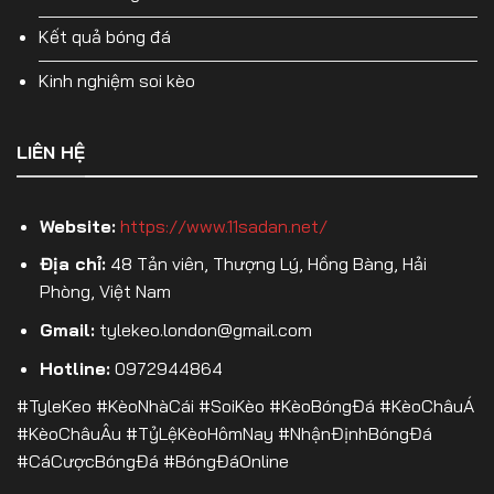
Kết quả bóng đá
Kinh nghiệm soi kèo
LIÊN HỆ
Website:
https://www.11sadan.net/
Địa chỉ:
48 Tản viên, Thượng Lý, Hồng Bàng, Hải
Phòng, Việt Nam
Gmail:
tylekeo.london@gmail.com
Hotline:
0972944864
#TyleKeo #KèoNhàCái #SoiKèo #KèoBóngĐá #KèoChâuÁ
#KèoChâuÂu #TỷLệKèoHômNay #NhậnĐịnhBóngĐá
#CáCượcBóngĐá #BóngĐáOnline