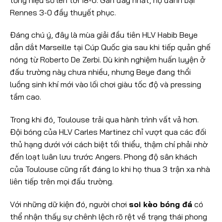
Rennes 3-0 đầy thuyết phục.
Đáng chú ý, đây là mùa giải đầu tiên HLV Habib Beye
dẫn dắt Marseille tại Cúp Quốc gia sau khi tiếp quản ghế
nóng từ Roberto De Zerbi. Dù kinh nghiệm huấn luyện ở
đấu trường này chưa nhiều, nhưng Beye đang thổi
luồng sinh khí mới vào lối chơi giàu tốc độ và pressing
tầm cao.
Trong khi đó, Toulouse trải qua hành trình vất vả hơn.
Đội bóng của HLV Carles Martinez chỉ vượt qua các đối
thủ hạng dưới với cách biệt tối thiểu, thậm chí phải nhờ
đến loạt luân lưu trước Angers. Phong độ sân khách
của Toulouse cũng rất đáng lo khi họ thua 3 trận xa nhà
liên tiếp trên mọi đấu trường.
Với những dữ kiện đó, người chơi
soi kèo bóng đá
có
thể nhận thấy sự chênh lệch rõ rệt về trạng thái phong