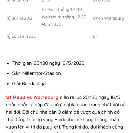
Tỷ lệ tài xỉu
2,75
Chọn Xỉu
St Pauli thắng 1:2.83
Wolfsburg thắng 1:2.35
Tỷ lệ châu Âu
Chọn Wolfsburg
Hòa 1:3.70
Tỷ số chính xác
0-1
Thời gian: 20h30 ngày 16/5/2026.
Sân: Millerntor-Stadion.
Giải: Bundesliga.
St Pauli vs Wolfsburg
diễn ra lúc 20h30 ngày 16/5
chắc chắn là cặp đấu có ý nghĩa quan trọng nhát với cả
hai đội. Đội chủ nhà cần 3 điểm để vượt qua chính đối
thủ đồng thời hy vọng Heidenheim không thắng nhằm
vươn lên vị trí đá play-off. Trong khi đó, đội khách cũng