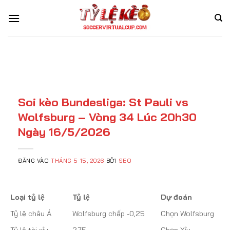
Bỏ
qua
nội
dung
Soi kèo Bundesliga: St Pauli vs
Wolfsburg – Vòng 34 Lúc 20h30
Ngày 16/5/2026
ĐĂNG VÀO
THÁNG 5 15, 2026
BỞI
SEO
Loại tỷ lệ
Tỷ lệ
Dự đoán
Tỷ lệ châu Á
Wolfsburg chấp -0,25
Chọn Wolfsburg