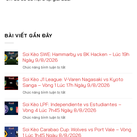
BÀI VIẾT GẦN ĐÂY
Soi Kèo SWE: Hammarby vs BK Hacken – Lúc 19h
Ngày 9/8/2026
ở
Chức năng bình luận bị tắt
Soi
Kèo
Soi Kèo J1 League: V-Varen Nagasaki vs Kyoto
SWE:
Sanga – Vòng 1 Lúc 17h Ngày 9/8/2026
Hammarby
ở
Chức năng bình luận bị tắt
vs
Soi
BK
Kèo
Soi Kèo LPF: Independiente vs Estudiantes –
Hacken
J1
–
Vòng 4 Lúc 7h45 Ngày 8/8/2026
League:
Lúc
ở
Chức năng bình luận bị tắt
V-
19h
Soi
Varen
Ngày
Kèo
Soi Kèo Carabao Cup: Wolves vs Port Vale – Vòng
Nagasaki
9/8/2026
LPF:
vs
1 Lúc 1h45 Ngày 8/8/2026