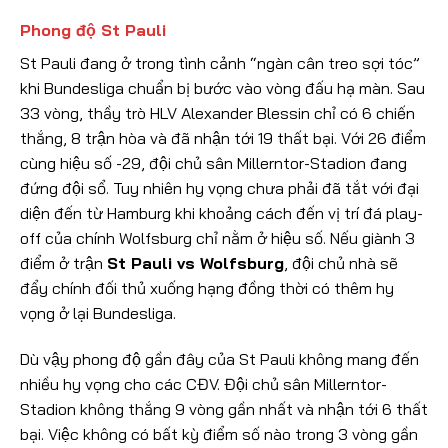
Phong độ St Pauli
St Pauli đang ở trong tình cảnh “ngàn cân treo sợi tóc”
khi Bundesliga chuẩn bị bước vào vòng đấu hạ màn. Sau
33 vòng, thầy trò HLV Alexander Blessin chỉ có 6 chiến
thắng, 8 trận hòa và đã nhận tới 19 thất bại. Với 26 điểm
cùng hiệu số -29, đội chủ sân Millerntor-Stadion đang
đứng đội sổ. Tuy nhiên hy vọng chưa phải đã tắt với đại
diện đến từ Hamburg khi khoảng cách đến vị trí đá play-
off của chính Wolfsburg chỉ nằm ở hiệu số. Nếu giành 3
điểm ở trận
St Pauli vs Wolfsburg
, đội chủ nhà sẽ
đẩy chính đối thủ xuống hạng đồng thời có thêm hy
vọng ở lại Bundesliga.
Dù vậy phong độ gần đây của St Pauli không mang đến
nhiều hy vọng cho các CĐV. Đội chủ sân Millerntor-
Stadion không thắng 9 vòng gần nhất và nhận tới 6 thất
bại. Việc không có bất kỳ điểm số nào trong 3 vòng gần