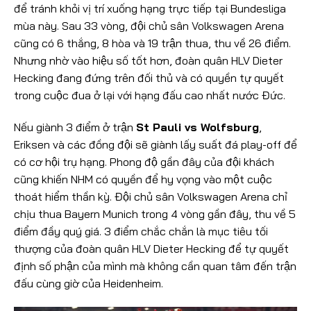
để tránh khỏi vị trí xuống hạng trực tiếp tại Bundesliga
mùa này. Sau 33 vòng, đội chủ sân Volkswagen Arena
cũng có 6 thắng, 8 hòa và 19 trận thua, thu về 26 điểm.
Nhưng nhờ vào hiệu số tốt hơn, đoàn quân HLV Dieter
Hecking đang đứng trên đối thủ và có quyền tự quyết
trong cuộc đua ở lại với hạng đấu cao nhất nước Đức.
Nếu giành 3 điểm ở trận
St Pauli vs Wolfsburg
,
Eriksen và các đồng đội sẽ giành lấy suất đá play-off để
có cơ hội trụ hạng. Phong độ gần đây của đội khách
cũng khiến NHM có quyền để hy vọng vào một cuộc
thoát hiểm thần kỳ. Đội chủ sân Volkswagen Arena chỉ
chịu thua Bayern Munich trong 4 vòng gần đây, thu về 5
điểm đầy quý giá. 3 điểm chắc chắn là mục tiêu tối
thượng của đoàn quân HLV Dieter Hecking để tự quyết
định số phận của mình mà không cần quan tâm đến trận
đấu cùng giờ của Heidenheim.