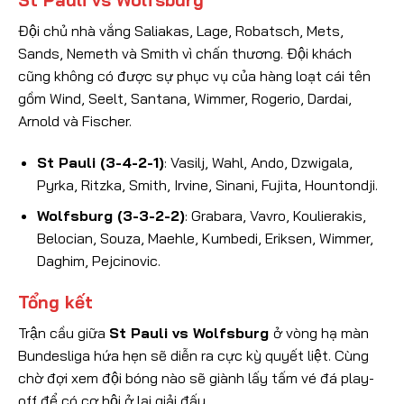
St Pauli vs Wolfsburg
Đội chủ nhà vắng Saliakas, Lage, Robatsch, Mets,
Sands, Nemeth và Smith vì chấn thương. Đội khách
cũng không có được sự phục vụ của hàng loạt cái tên
gồm Wind, Seelt, Santana, Wimmer, Rogerio, Dardai,
Arnold và Fischer.
St Pauli (3-4-2-1)
: Vasilj, Wahl, Ando, Dzwigala,
Pyrka, Ritzka, Smith, Irvine, Sinani, Fujita, Hountondji.
Wolfsburg (3-3-2-2)
: Grabara, Vavro, Koulierakis,
Belocian, Souza, Maehle, Kumbedi, Eriksen, Wimmer,
Daghim, Pejcinovic.
Tổng kết
Trận cầu giữa
St Pauli vs Wolfsburg
ở vòng hạ màn
Bundesliga hứa hẹn sẽ diễn ra cực kỳ quyết liệt. Cùng
chờ đợi xem đội bóng nào sẽ giành lấy tấm vé đá play-
off để có cơ hội ở lại giải đấu.