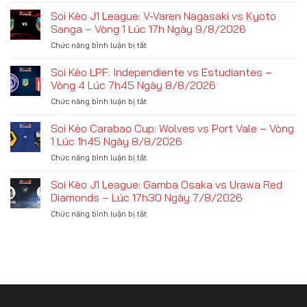
Soi
Kèo
Soi Kèo J1 League: V-Varen Nagasaki vs Kyoto
SWE:
Sanga – Vòng 1 Lúc 17h Ngày 9/8/2026
Hammarby
ở
Chức năng bình luận bị tắt
vs
Soi
BK
Kèo
Soi Kèo LPF: Independiente vs Estudiantes –
Hacken
J1
–
Vòng 4 Lúc 7h45 Ngày 8/8/2026
League:
Lúc
ở
Chức năng bình luận bị tắt
V-
19h
Soi
Varen
Ngày
Kèo
Soi Kèo Carabao Cup: Wolves vs Port Vale – Vòng
Nagasaki
9/8/2026
LPF:
vs
1 Lúc 1h45 Ngày 8/8/2026
Independiente
Kyoto
ở
Chức năng bình luận bị tắt
vs
Sanga
Soi
Estudiantes
–
Kèo
Soi Kèo J1 League: Gamba Osaka vs Urawa Red
–
Vòng
Carabao
Vòng
Diamonds – Lúc 17h30 Ngày 7/8/2026
1
Cup:
4
Lúc
ở
Chức năng bình luận bị tắt
Wolves
Lúc
17h
Soi
vs
7h45
Ngày
Kèo
Port
Ngày
9/8/2026
J1
Vale
8/8/2026
League:
–
Gamba
Vòng
Osaka
1
vs
Lúc
Urawa