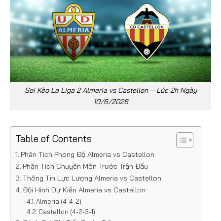
Soi Kèo La Liga 2 Almeria vs Castellon – Lúc 2h Ngày
10/6/2026
Table of Contents
Phân Tích Phong Độ Almeria vs Castellon
Phân Tích Chuyên Môn Trước Trận Đấu
Thông Tin Lực Lượng Almeria vs Castellon
Đội Hình Dự Kiến Almeria vs Castellon
Almeria (4-4-2)
Castellon (4-2-3-1)