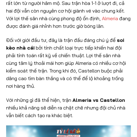
rất lớn từ người hâm mộ. Sau trận hòa 1-1 ở lượt đi, cả
hai đội vẫn còn nguyên cơ hội giành vé vào chung kết.
Với lợi thế sân nhà cùng phong độ ổn định,
Almeria
đang
được đánh giá nhỉnh hơn trước giờ bóng lăn.
Đối với giới đầu tư, đây là trận đấu đáng chú ý để
soi
kèo nhà cái
bởi tính chất loại trực tiếp khiến hai đội
phải tính toán rất kỹ về chiến thuật.
Lợi thế sân nhà
cùng tâm lý thoải mái hơn giúp Almeria có nhiều cơ hội
kiểm soát thế trận. Trong khi đó, Castellon buộc phải
dâng cao tìm bàn thắng và có thể để lộ khoảng trống
nơi hàng thủ.
Với những gì đã thể hiện, trận
Almeria vs Castellon
nhiều khả năng sẽ diễn ra chặt chẽ nhưng đội chủ nhà
vẫn biết cách tạo ra khác biệt.