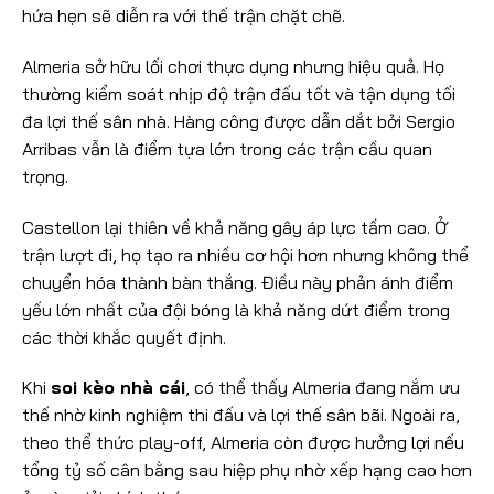
hứa hẹn sẽ diễn ra với thế trận chặt chẽ.
Almeria sở hữu lối chơi thực dụng nhưng hiệu quả. Họ
thường kiểm soát nhịp độ trận đấu tốt và tận dụng tối
đa lợi thế sân nhà. Hàng công được dẫn dắt bởi Sergio
Arribas vẫn là điểm tựa lớn trong các trận cầu quan
trọng.
Castellon lại thiên về khả năng gây áp lực tầm cao. Ở
trận lượt đi, họ tạo ra nhiều cơ hội hơn nhưng không thể
chuyển hóa thành bàn thắng. Điều này phản ánh điểm
yếu lớn nhất của đội bóng là khả năng dứt điểm trong
các thời khắc quyết định.
Khi
soi kèo nhà cái
, có thể thấy Almeria đang nắm ưu
thế nhờ kinh nghiệm thi đấu và lợi thế sân bãi. Ngoài ra,
theo thể thức play-off, Almeria còn được hưởng lợi nếu
tổng tỷ số cân bằng sau hiệp phụ nhờ xếp hạng cao hơn