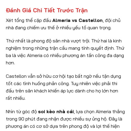
Đánh Giá Chi Tiết Trước Trận
Xét tổng thể cặp đấu
Almeria vs Castellon
, đội chủ
nhà đang chiếm ưu thế ở nhiều yếu tố quan trọng.
Thứ nhất là phong độ sân nhà vượt trội. Thứ hai là kinh
nghiệm trong những trận cầu mang tính quyết định. Thứ
ba là việc Almeria có nhiều phương án tấn công đa dạng
hơn.
Castellon vẫn sở hữu cơ hội tạo bất ngờ nếu tận dụng
tốt các tình huống phản công. Tuy nhiên việc phải thi
đấu trên sân khách khiến áp lực dành cho họ lớn hơn
rất nhiều.
Nhìn từ góc độ
soi kèo nhà cái
, lựa chọn Almeria thắng
trong 90 phút đang nhận được nhiều sự ủng hộ. Đây là
phương án có cơ sở dựa trên phong độ và lợi thế hiện