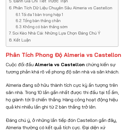
Đánh Giá Chi Tiết Trước Trận
Phân Tích Dữ Liệu Chuyên Sâu Almeria vs Castellon
Tối đa 1 bàn trong hiệp 1
Tổng bàn thắng chẵn
Không có bàn thắng sớm
Soi Kèo Nhà Cái: Những Lựa Chọn Đáng Chú Ý
Kết Luận
Phân Tích Phong Độ Almeria vs Castellon
Cuộc đối đầu
Almeria vs Castellon
chứng kiến sự
tương phản khá rõ về phong độ sân nhà và sân khách.
Almeria đang sở hữu thành tích cực kỳ ấn tượng trên
sân nhà. Trong 10 lần gần nhất được thi đấu tại tổ ấm,
họ giành tới 9 chiến thắng. Hàng công hoạt động hiệu
quả khi nhiều lần ghi từ 2 bàn thắng trở lên.
Đáng chú ý, ở những lần tiếp đón Castellon gần đây,
Almeria thường có kết quả tích cực. Đại diện xứ