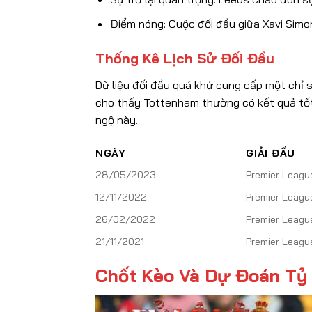
Điểm nóng: Cuộc đối đầu giữa Xavi Simo
Thống Kê Lịch Sử Đối Đầu
Dữ liệu đối đầu quá khứ cung cấp một chỉ 
cho thấy Tottenham thường có kết quả tốt 
ngộ này.
NGÀY
GIẢI ĐẤU
28/05/2023
Premier Leagu
12/11/2022
Premier Leagu
26/02/2022
Premier Leagu
21/11/2021
Premier Leagu
Chốt Kèo Và Dự Đoán Tỷ