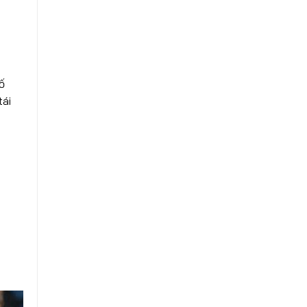
ố
tái