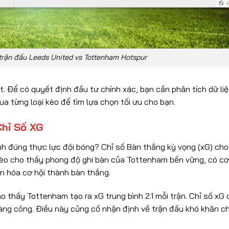
trận đấu Leeds United vs Tottenham Hotspur
t. Để có quyết định đầu tư chính xác, bạn cần phân tích dữ li
a từng loại kèo để tìm lựa chọn tối ưu cho bạn.
hỉ Số XG
nh đúng thực lực đội bóng? Chỉ số Bàn thắng kỳ vọng (xG) cho
 Lệ Kèo cho thấy phong độ ghi bàn của Tottenham bền vững, có c
n hóa cơ hội thành bàn thắng.
o thấy Tottenham tạo ra xG trung bình 2.1 mỗi trận. Chỉ số xG
hàng công. Điều này củng cố nhận định về trận đấu khó khăn c