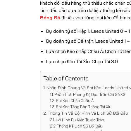
khách đối đầu hàng thủ thiếu chắc chắn củ
tích đều cần dựa trên dữ liệu thống kê sắ
Bóng Đá
đi sâu vào từng loại kèo để tìm r
Dự đoán tỷ số Hiệp 1: Leeds United 0 –
Dự đoán tỷ số Cả trận: Leeds United 1 
Lựa chọn Kèo chấp Châu Á: Chọn Totte
Lựa chọn Kèo Tài Xỉu: Chọn Tài 3.0
Table of Contents
Nhận Định Chung Và Soi Kèo Leeds United 
Phân Tích Phong Độ Dựa Trên Chỉ Số XG
Soi Kèo Chấp Châu Á
Soi Kèo Tổng Bàn Thắng Tài Xỉu
Thông Tin Về Đội Hình Và Lịch Sử Đối Đầu
Đội Hình Dự Kiến Trước Trận
Thống Kê Lịch Sử Đối Đầu