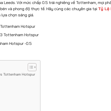
a Leeds. Với mức chấp 0.5 trái nghiêng về Tottenham, mọi ph
c bén và phong độ thực tế. Hãy cùng các chuyên gia tại
Tỷ Lệ
a lựa chọn sáng giá.
 1 Tottenham Hotspur
– 3 Tottenham Hotspur
nham Hotspur -0.5
vs Tottenham Hotspur