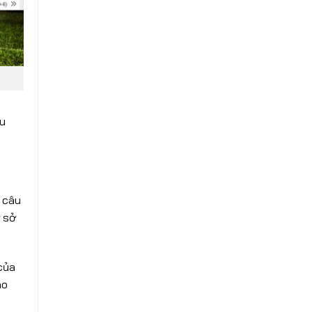
ệu
 câu
ơ sở
 của
ho