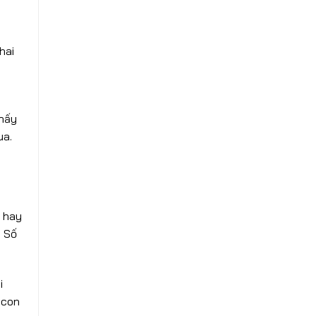
hai
thấy
ua.
) hay
. Số
i
 con