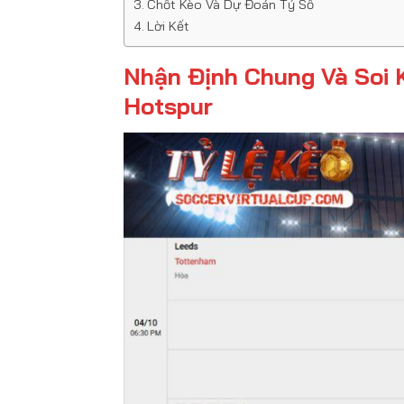
Chốt Kèo Và Dự Đoán Tỷ Số
Lời Kết
Nhận Định Chung Và Soi 
Hotspur