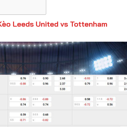
Kèo Leeds United vs Tottenham