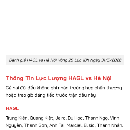
Đánh giá HAGL vs Hà Nội Vòng 25 Lúc 18h Ngày 31/5/2026
Thông Tin Lực Lượng HAGL vs Hà Nội
Cả hai đội đều không ghi nhận trường hợp chấn thương
hoặc treo giò đáng tiếc trước trận đấu này.
HAGL
Trung Kiên, Quang Kiệt, Jairo, Du Học, Thanh Ngọ, Vĩnh
Nguyên, Thanh Sơn, Anh Tài, Marciel, Elisio, Thanh Nhân.
Hà Nội
Văn Chuẩn, Xuân Mạnh, Tadeu, Thành Chung, Duy Mạnh,
Văn Quyết, Văn Toàn, Hùng Dũng, Hoàng Hên, Daniel,
Fisher.
Soi Kèo Nhà Cái HAGL vs Hà Nội
Kèo Châu Á