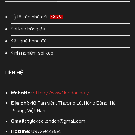
Hotline:
0972944864
#TyleKeo #KèoNhàCái #SoiKèo #KèoBóngĐá #KèoChâuÁ
#KèoChâuÂu #TỷLệKèoHômNay #NhậnĐịnhBóngĐá
#CáCượcBóngĐá #BóngĐáOnline
Copyright 2026 © 11sadan.net