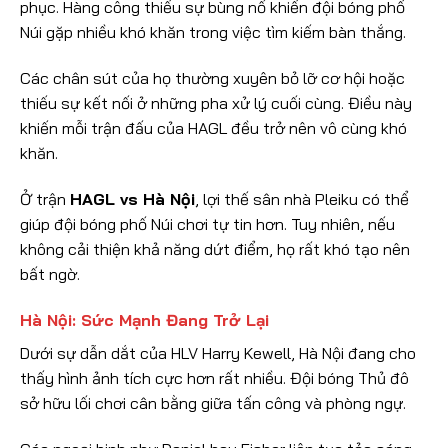
phục. Hàng công thiếu sự bùng nổ khiến đội bóng phố
Núi gặp nhiều khó khăn trong việc tìm kiếm bàn thắng.
Các chân sút của họ thường xuyên bỏ lỡ cơ hội hoặc
thiếu sự kết nối ở những pha xử lý cuối cùng. Điều này
khiến mỗi trận đấu của HAGL đều trở nên vô cùng khó
khăn.
Ở trận
HAGL vs Hà Nội
, lợi thế sân nhà Pleiku có thể
giúp đội bóng phố Núi chơi tự tin hơn. Tuy nhiên, nếu
không cải thiện khả năng dứt điểm, họ rất khó tạo nên
bất ngờ.
Hà Nội: Sức Mạnh Đang Trở Lại
Dưới sự dẫn dắt của HLV Harry Kewell, Hà Nội đang cho
thấy hình ảnh tích cực hơn rất nhiều. Đội bóng Thủ đô
sở hữu lối chơi cân bằng giữa tấn công và phòng ngự.