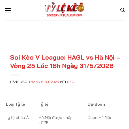
Bỏ
qua
nội
dung
Soi Kèo V League: HAGL vs Hà Nội –
Vòng 25 Lúc 18h Ngày 31/5/2026
ĐĂNG VÀO
THÁNG 5 30, 2026
BỞI
SEO
Loại tỷ lệ
Tỷ lệ
Dự đoán
Tỷ lệ châu Á
Hà Nội được chấp
Chọn Hà Nội
+0.75