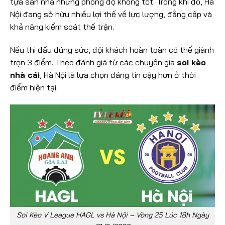
tựa sân nhà nhưng phong độ không tốt. Trong khi đó, Hà
Nội đang sở hữu nhiều lợi thế về lực lượng, đẳng cấp và
khả năng kiểm soát thế trận.
Nếu thi đấu đúng sức, đội khách hoàn toàn có thể giành
trọn 3 điểm. Theo đánh giá từ các chuyên gia
soi kèo
nhà cái
, Hà Nội là lựa chọn đáng tin cậy hơn ở thời
điểm hiện tại.
Soi Kèo V League HAGL vs Hà Nội – Vòng 25 Lúc 18h Ngày