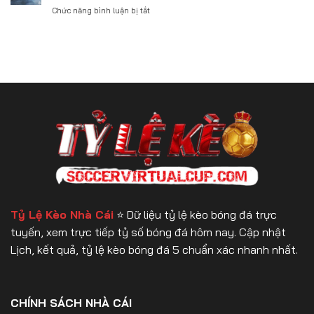
CHÍNH SÁCH NHÀ CÁI
Tỷ lệ kèo nhà cái
Soi kèo bóng đá
Kết quả bóng đá
Kinh nghiệm soi kèo
LIÊN HỆ
Website:
https://www.11sadan.net/
Địa chỉ:
48 Tản viên, Thượng Lý, Hồng Bàng, Hải
Phòng, Việt Nam
Gmail:
tylekeo.london@gmail.com