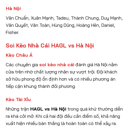
Các chuyên gia
soi kèo nhà cái
đánh giá Hà Nội nằm
cửa trên nhờ chất lượng nhân sự vượt trội. Đội khách
sở hữu phong độ ổn định hơn và có nhiều phương án
tiếp cận khung thành đối phương.
Kèo Tài Xỉu
Những trận
HAGL vs Hà Nội
trong quá khứ thường diễn
ra khá cởi mở. Khi cả hai đội đều cần điểm số, khả năng
xuất hiện nhiều bàn thắng là hoàn toàn có thể xảy ra.
Kèo Cả Hai Đội Ghi Bàn
Dù Hà Nội được đánh giá cao hơn, nhưng HAGL vẫn có
lợi thế sân nhà. Đây là cơ sở để giới
soi kèo nhà cái
cân nhắc lựa chọn phương án cả hai đội cùng ghi bàn.