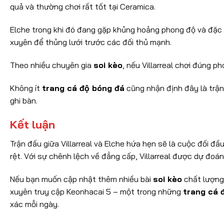
quả và thường chơi rất tốt tại Ceramica.
Elche trong khi đó đang gặp khủng hoảng phong độ và đặc b
xuyên để thủng lưới trước các đối thủ mạnh.
Theo nhiều chuyên gia
soi kèo
, nếu Villarreal chơi đúng p
Không ít
trang cá độ bóng đá
cũng nhận định đây là trận 
ghi bàn.
Kết luận
Trận đấu giữa Villarreal và Elche hứa hẹn sẽ là cuộc đối đầ
rệt. Với sự chênh lệch về đẳng cấp, Villarreal được dự đoá
Nếu bạn muốn cập nhật thêm nhiều bài
soi kèo
chất lượng,
xuyên truy cập Keonhacai 5 – một trong những
trang cá 
xác mỗi ngày.