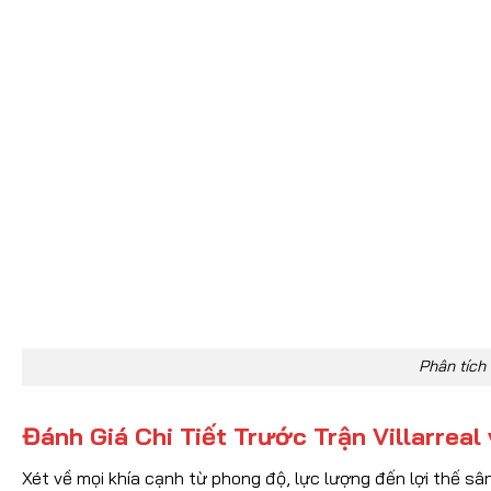
Phân tích 
Đánh Giá Chi Tiết Trước Trận Villarreal
Xét về mọi khía cạnh từ phong độ, lực lượng đến lợi thế sân