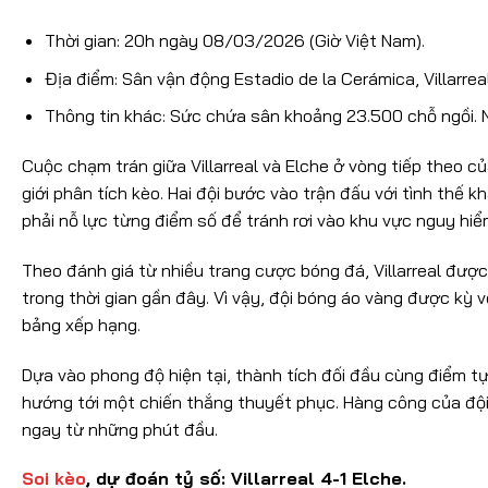
Thời gian: 20h ngày 08/03/2026 (Giờ Việt Nam).
Địa điểm: Sân vận động Estadio de la Cerámica, Villarrea
Thông tin khác: Sức chứa sân khoảng 23.500 chỗ ngồi. N
Cuộc chạm trán giữa Villarreal và Elche ở vòng tiếp theo
giới phân tích kèo. Hai đội bước vào trận đấu với tình thế 
phải nỗ lực từng điểm số để tránh rơi vào khu vực nguy hiể
Theo đánh giá từ nhiều trang cược bóng đá, Villarreal được
trong thời gian gần đây. Vì vậy, đội bóng áo vàng được kỳ vọ
bảng xếp hạng.
Dựa vào phong độ hiện tại, thành tích đối đầu cùng điểm tự
hướng tới một chiến thắng thuyết phục. Hàng công của đội
ngay từ những phút đầu.
Soi kèo
, dự đoán tỷ số: Villarreal 4-1 Elche.