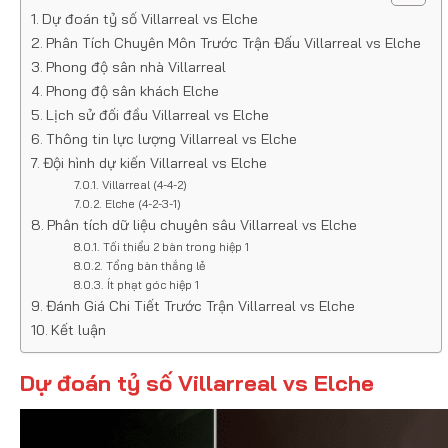
Dự đoán tỷ số Villarreal vs Elche
Phân Tích Chuyên Môn Trước Trận Đấu Villarreal vs Elche
Phong độ sân nhà Villarreal
Phong độ sân khách Elche
Lịch sử đối đầu Villarreal vs Elche
Thông tin lực lượng Villarreal vs Elche
Đội hình dự kiến Villarreal vs Elche
Villarreal (4-4-2)
Elche (4-2-3-1)
Phân tích dữ liệu chuyên sâu Villarreal vs Elche
Tối thiểu 2 bàn trong hiệp 1
Tổng bàn thắng lẻ
Ít phạt góc hiệp 1
Đánh Giá Chi Tiết Trước Trận Villarreal vs Elche
Kết luận
Dự đoán tỷ số Villarreal vs Elche