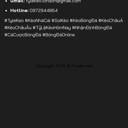
Gmail:
tylekeo.london@gmail.com
Hotline:
0972944864
#TyleKeo #KèoNhàCái #SoiKèo #KèoBóngĐá #KèoChâuÁ
#KèoChâuÂu #TỷLệKèoHômNay #NhậnĐịnhBóngĐá
#CáCượcBóngĐá #BóngĐáOnline
Copyright 2026 © 11sadan.net