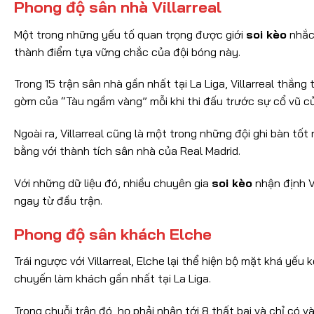
Phong độ sân nhà Villarreal
Một trong những yếu tố quan trọng được giới
soi kèo
nhắc 
thành điểm tựa vững chắc của đội bóng này.
Trong 15 trận sân nhà gần nhất tại La Liga, Villarreal thắng
gờm của “Tàu ngầm vàng” mỗi khi thi đấu trước sự cổ vũ củ
Ngoài ra, Villarreal cũng là một trong những đội ghi bàn tố
bằng với thành tích sân nhà của Real Madrid.
Với những dữ liệu đó, nhiều chuyên gia
soi kèo
nhận định Vi
ngay từ đầu trận.
Phong độ sân khách Elche
Trái ngược với Villarreal, Elche lại thể hiện bộ mặt khá yếu
chuyến làm khách gần nhất tại La Liga.
Trong chuỗi trận đó, họ phải nhận tới 8 thất bại và chỉ có v