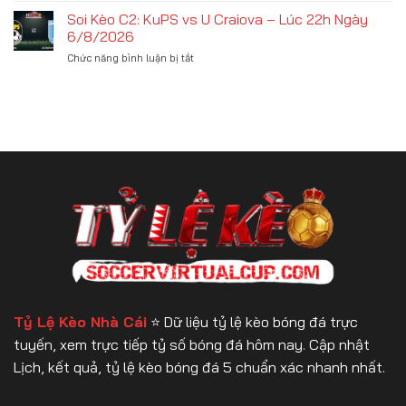
Osaka
1
Kèo
Soi Kèo C2: KuPS vs U Craiova – Lúc 22h Ngày
vs
Lúc
C2:
Urawa
6/8/2026
1h45
Benfica
Red
Ngày
ở
Chức năng bình luận bị tắt
vs
Diamonds
8/8/2026
Soi
Heart
–
Kèo
of
Lúc
C2:
Midlothian
17h30
KuPS
–
Ngày
vs
Lúc
7/8/2026
U
2h
Craiova
Ngày
–
7/8/2026
Lúc
22h
Ngày
6/8/2026
Tỷ Lệ Kèo Nhà Cái
⭐️ Dữ liệu tỷ lệ kèo bóng đá trực
tuyến, xem trực tiếp tỷ số bóng đá hôm nay. Cập nhật
Lịch, kết quả, tỷ lệ kèo bóng đá 5 chuẩn xác nhanh nhất.