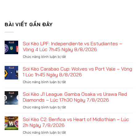
BÀI VIẾT GẦN ĐÂY
Soi Kèo LPF: Independiente vs Estudiantes –
Vòng 4 Lúc 7h45 Ngày 8/8/2026
ở
Chức năng bình luận bị tắt
Soi
Kèo
Soi Kèo Carabao Cup: Wolves vs Port Vale – Vòng
LPF:
1 Lúc 1h45 Ngày 8/8/2026
Independiente
ở
Chức năng bình luận bị tắt
vs
Soi
Estudiantes
Kèo
Soi Kèo J1 League: Gamba Osaka vs Urawa Red
–
Carabao
Vòng
Diamonds – Lúc 17h30 Ngày 7/8/2026
Cup:
4
ở
Chức năng bình luận bị tắt
Wolves
Lúc
Soi
vs
7h45
Kèo
Soi Kèo C2: Benfica vs Heart of Midlothian – Lúc
Port
Ngày
J1
Vale
2h Ngày 7/8/2026
8/8/2026
League:
–
ở
Chức năng bình luận bị tắt
Gamba
Vòng
Soi