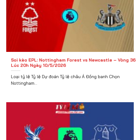
Soi kèo EPL: Nottingham Forest vs Newcastle – Vòng 36
Lúc 20h Ngày 10/5/2026
Loại tỷ lệ Tỷ lệ Dự đoán Tỷ lệ châu Á Đồng banh Chọn
Nottingham...