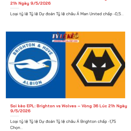
21h Ngày 9/5/2026
Loại tỷ lệ Tỷ lệ Dự đoán Tỷ lệ châu Á Man United chấp -0,5...
Soi kèo EPL: Brighton vs Wolves – Vòng 36 Lúc 21h Ngày
9/5/2026
Loại tỷ lệ Tỷ lệ Dự đoán Tỷ lệ châu Á Brighton chấp -1,75
Chọn...