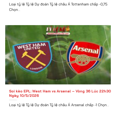
Loại tỷ lệ Tỷ lệ Dự đoán Tỷ lệ châu Á Tottenham chấp -0,75
Chọn...
Soi kèo EPL: West Ham vs Arsenal – Vòng 36 Lúc 22h30
Ngày 10/5/2026
Loại tỷ lệ Tỷ lệ Dự đoán Tỷ lệ châu Á Arsenal chấp -1 Chọn...