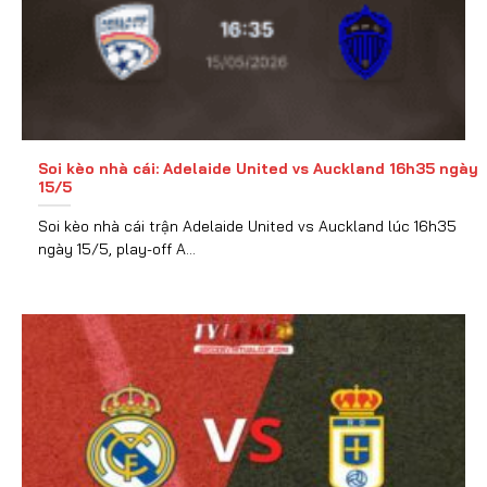
Soi kèo nhà cái: Adelaide United vs Auckland 16h35 ngày
15/5
Soi kèo nhà cái trận Adelaide United vs Auckland lúc 16h35
ngày 15/5, play-off A...