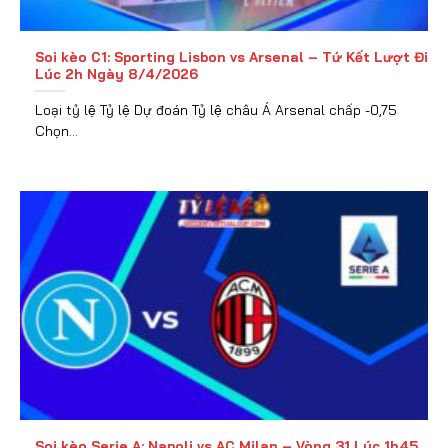
Soi kèo C1: Sporting Lisbon vs Arsenal – Tứ Kết Lượt Đi
Lúc 2h Ngày 8/4/2026
Loại tỷ lệ Tỷ lệ Dự đoán Tỷ lệ châu Á Arsenal chấp -0,75
Chọn...
Soi kèo Serie A: Napoli vs AC Milan – Vòng 31 Lúc 1h45