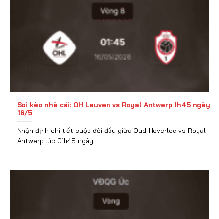
Soi kèo nhà cái: OH Leuven vs Royal Antwerp 1h45 ngày
16/5
Nhận định chi tiết cuộc đối đầu giữa Oud-Heverlee vs Royal
Antwerp lúc 01h45 ngày...