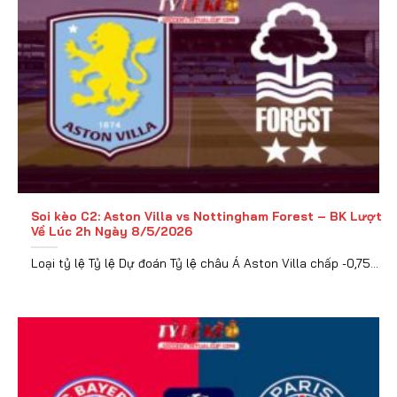
Soi kèo C2: Aston Villa vs Nottingham Forest – BK Lượt
Về Lúc 2h Ngày 8/5/2026
Loại tỷ lệ Tỷ lệ Dự đoán Tỷ lệ châu Á Aston Villa chấp -0,75...