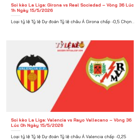
Soi kèo La Liga: Girona vs Real Sociedad – Vòng 36 Lúc
1h Ngày 15/5/2026
Loại tỷ lệ Tỷ lệ Dự đoán Tỷ lệ châu Á Girona chấp -0,5 Chọn...
Soi kèo La Liga: Valencia vs Rayo Vallecano – Vòng 36
Lúc 0h Ngày 15/5/2026
Loại tỷ lệ Tỷ lệ Dự đoán Tỷ lệ châu Á Valencia chấp -0,25