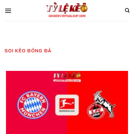
Bỏ
qua
nội
dung
SOI KÈO BÓNG ĐÁ